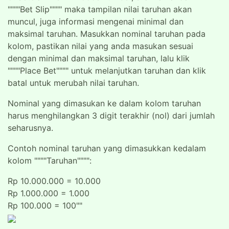
""""Bet Slip"""" maka tampilan nilai taruhan akan
muncul, juga informasi mengenai minimal dan
maksimal taruhan. Masukkan nominal taruhan pada
kolom, pastikan nilai yang anda masukan sesuai
dengan minimal dan maksimal taruhan, lalu klik
""""Place Bet"""" untuk melanjutkan taruhan dan klik
batal untuk merubah nilai taruhan.
Nominal yang dimasukan ke dalam kolom taruhan
harus menghilangkan 3 digit terakhir (nol) dari jumlah
seharusnya.
Contoh nominal taruhan yang dimasukkan kedalam
kolom """"Taruhan"""":
Rp 10.000.000 = 10.000
Rp 1.000.000 = 1.000
Rp 100.000 = 100""