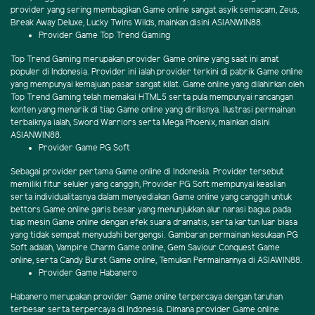
provider yang sering membagikan Game online sangat asyik semacam, Zeus,
Break Away Deluxe, Lucky Twins Wilds, mainkan disini ASIANWIN88.
Provider Game Top Trend Gaming
Top Trend Gaming merupakan provider Game online yang saat ini amat
populer di Indonesia. Provider ini ialah provider terkini di pabrik Game online
yang mempunyai kemajuan pasar sangat kilat. Game online yang dilahirkan oleh
Top Trend Gaming telah memakai HTML5 serta pula mempunyai rancangan
konten yang menarik di tiap Game online yang dirilisnya. Ilustrasi permainan
terbaiknya ialah, Sword Warriors serta Mega Phoenix, mainkan disini
ASIANWIN88.
Provider Game PG Soft
Sebagai provider pertama Game online di Indonesia. Provider tersebut
memiliki fitur seluler yang canggih, Provider PG Soft mempunyai keaslian
serta individualitasnya dalam menyediakan Game online yang canggih untuk
bettors Game online garis besar yang menunjukkan alur narasi bagus pada
tiap mesin Game online dengan efek suara dramatis, serta kartun luar biasa
yang tidak sempat menyudahi bergengsi. Gambaran permainan kesukaan PG
Soft adalah, Vampire Charm Game online, Gem Saviour Conquest Game
online, serta Candy Burst Game online, Temukan Permainannya di ASIAWIN88.
Provider Game Habanero
Habanero merupakan provider Game online terpercaya dengan taruhan
terbesar serta terpercaya di Indonesia. Dimana provider Game online