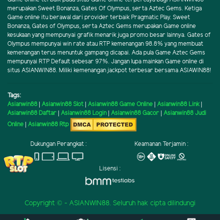
merupakan Sweet Bonanza, Gates Of Olympus, serta Aztec Gems. Ketiga
Game online itu berawal dari provider terbaik Pragmatic Play. Sweet
Bonanza, Gates of Olympus, serta Aztec Gems merupakan Game online
kesukaan yang mempunyai grafik menarik juga promo besar lainnya. Gates of
Olympus mempunyai win rate atau RTP kemenangan 98.8% yang membuat
kemenangan terus menuntuk gampang dicapai. Ada pula Game Aztec Gems
mempunyai RTP Default sebesar 97%. Jangan lupa mainkan Game online di
situs ASIANWIN88. Miliki kemenangan jackpot terbesar bersama ASIAWIN88!
Tags:
Asianwin88
|
Asianwin88 Slot
|
Asianwin88 Game Online
|
Asianwin88 Link
|
Asianwin88 Daftar
|
Asianwin88 Login
|
Asianwin88 Gacor
|
Asianwin88 Judi
Online
|
Asianwin88 Rtp
Dukungan Perangkat :
Keamanan Terjamin :
Lisensi :
Copyright © - ASIANWIN88. Seluruh hak cipta dilindungi