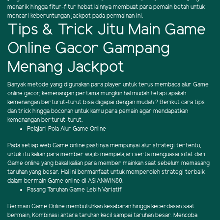
menarik hingga fitur-fitur hebat lainnya membuat para pemain betah untuk
mencari keberuntungan jackpot pada permainan ini.
Tips & Trick Jitu Main Game
Online Gacor Gampang
Menang Jackpot
Banyak metode yang digunakan para player untuk terus membaca alur Game
online gacor, kemenangan pertama mungkin hal mudah tetapi apakah
kemenangan berturut-turut bisa digapai dengan mudah ? Berikut cara tips
dan trick hingga bocoran untuk kamu para pemain agar mendapatkan
kemenangan berturut-turut.
Pelajari Pola Alur Game Online
Pada setiap web Game online pastinya mempunyai alur strategi tertentu,
untuk itu kalian para member wajib mempelajari serta menguasai sifat dari
Game online yang bakal kalian para member mainkan saat sebelum memasang
taruhan yang besar. Hal ini bermanfaat untuk memperoleh strategi terbaik
dalam bermain Game online di ASIANWIN88.
Pasang Taruhan Game Lebih Variatif
Bermain Game Online membutuhkan kesabaran hingga kecerdasan saat
bermain, Kombinasi antara taruhan kecil sampai taruhan besar. Mencoba