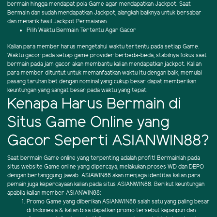
bermain hingga mendapat pola Game agar mendapatkan Jackpot. Saat
Bermain dan sudah mendapatkan Jackpot, alangkah baiknya untuk bersabar
dan menarik hasil Jackpot Permaianan.
Pilih Waktu Bermain Tertentu Agar Gacor
Kalian para member harus mengetahui waktu tertentu pada setiap Game.
Waktu gacor pada setiap game provider berbeda-beda, stabilnya fokus saat
bermain pada jam gacor akan membantu kalian mendapatkan jackpot. Kalian
para member dituntut untuk memanfaatkan waktu itu dengan baik, memulai
pasang taruhan bet dengan nominal yang cukup besar dapat memberikan
keuntungan yang sangat besar pada waktu yang tepat.
Kenapa Harus Bermain di
Situs Game Online yang
Gacor Seperti ASIANWIN88?
Saat bermain Game online yang terpenting adalah profit! Bermainlah pada
situs website Game online yang dipercaya, melakukan proses WD dan DEPO
dengan bertanggung jawab. ASIAWIN88 akan menjaga identitas kalian para
pemain juga kepercayaan kalian pada situs ASIANWIN88. Berikut keuntungan
apabila kalian member ASIANWIN88:
Promo Game yang diberikan ASIANWIN88 salah satu yang paling besar
di Indonesia & kalian bisa dapatkan promo tersebut kapanpun dan