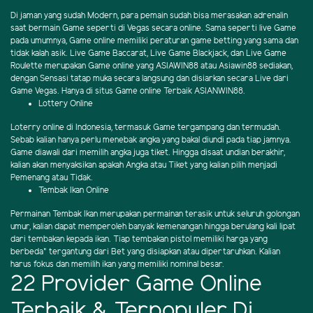
Di jaman yang sudah Modern, para pemain sudah bisa merasakan adrenalin
saat bermain Game seperti di Vegas secara online. Sama seperti live Game
pada umumnya, Game online memiliki peraturan game betting yang sama dan
tidak kalah asik. Live Game Baccarat, Live Game Blackjack, dan Live Game
Roulette merupakan Game online yang ASIAWIN88 atau Asiawin88 sediakan,
dengan Sensasi tatap muka secara langsung dan disiarkan secara Live dari
Game Vegas. Hanya di situs Game online Terbaik ASIANWIN88.
Lottery Online
Loterry online di Indonesia, termasuk Game tergampang dan termudah.
Sebab kalian hanya perlu menebak angka yang bakal diundi pada tiap jamnya.
Game diawali dari memilih angka juga tiket. Hingga disaat undian berakhir,
kalian akan menyaksikan apakah Angka atau Tiket yang kalian pilih menjadi
Pemenang atau Tidak.
Tembak Ikan Online
Permainan Tembak Ikan merupakan permainan terasik untuk seluruh golongan
umur, kalian dapat memperoleh banyak kemenangan hingga berulang kali lipat
dari tembakan kepada ikan. Tiap tembakan pistol memiliki harga yang
berbeda" tergantung dari Bet yang disiapkan atau dipertaruhkan. Kalian
harus fokus dan memilih ikan yang memiliki nominal besar.
22 Provider Game Online
Terbaik & Terpopuler Di