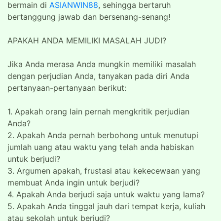
bermain di
ASIANWIN88
, sehingga bertaruh
bertanggung jawab dan bersenang-senang!
APAKAH ANDA MEMILIKI MASALAH JUDI?
Jika Anda merasa Anda mungkin memiliki masalah
dengan perjudian Anda, tanyakan pada diri Anda
pertanyaan-pertanyaan berikut:
1. Apakah orang lain pernah mengkritik perjudian
Anda?
2. Apakah Anda pernah berbohong untuk menutupi
jumlah uang atau waktu yang telah anda habiskan
untuk berjudi?
3. Argumen apakah, frustasi atau kekecewaan yang
membuat Anda ingin untuk berjudi?
4. Apakah Anda berjudi saja untuk waktu yang lama?
5. Apakah Anda tinggal jauh dari tempat kerja, kuliah
atau sekolah untuk berjudi?