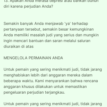
13. Apakah Anda merasa depresi atau bahkan bunuh
diri karena perjudian Anda?
Semakin banyak Anda menjawab 'ya' terhadap
pertanyaan tersebut, semakin besar kemungkinan
Anda memiliki masalah judi yang serius dan mungkin
ingin mencari bantuan dan saran melalui saluran
diuraikan di atas
MENGELOLA PERMAINAN ANDA
Untuk pemain yang sering menikmati judi, tidak jarang
menghabiskan lebih dari anggaran mereka dalam
beberapa waktu. Kami menyarankan bahwa rencana
anggaran khusus dilakukan untuk memastikan
pengeluaran perjudian terjangkau.
Untuk pemain yang sering menikmati judi, tidak jarang