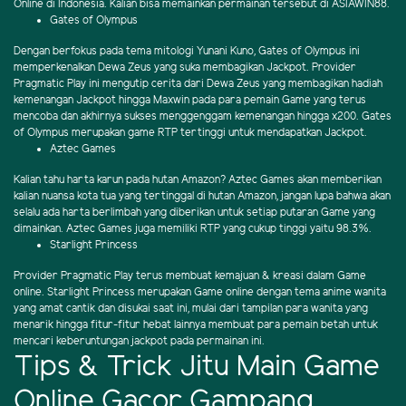
Online di Indonesia. Kalian bisa memainkan permainan tersebut di ASIAWIN88.
Gates of Olympus
Dengan berfokus pada tema mitologi Yunani Kuno, Gates of Olympus ini
memperkenalkan Dewa Zeus yang suka membagikan Jackpot. Provider
Pragmatic Play ini mengutip cerita dari Dewa Zeus yang membagikan hadiah
kemenangan Jackpot hingga Maxwin pada para pemain Game yang terus
mencoba dan akhirnya sukses menggenggam kemenangan hingga x200. Gates
of Olympus merupakan game RTP tertinggi untuk mendapatkan Jackpot.
Aztec Games
Kalian tahu harta karun pada hutan Amazon? Aztec Games akan memberikan
kalian nuansa kota tua yang tertinggal di hutan Amazon, jangan lupa bahwa akan
selalu ada harta berlimbah yang diberikan untuk setiap putaran Game yang
dimainkan. Aztec Games juga memiliki RTP yang cukup tinggi yaitu 98.3%.
Starlight Princess
Provider Pragmatic Play terus membuat kemajuan & kreasi dalam Game
online. Starlight Princess merupakan Game online dengan tema anime wanita
yang amat cantik dan disukai saat ini, mulai dari tampilan para wanita yang
menarik hingga fitur-fitur hebat lainnya membuat para pemain betah untuk
mencari keberuntungan jackpot pada permainan ini.
Tips & Trick Jitu Main Game
Online Gacor Gampang