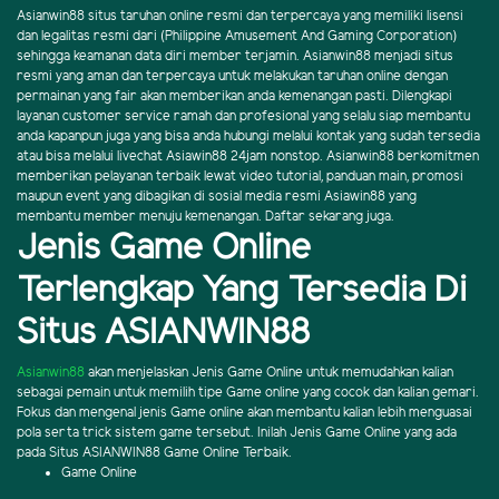
Asianwin88 situs taruhan online resmi dan terpercaya yang memiliki lisensi
dan legalitas resmi dari (Philippine Amusement And Gaming Corporation)
sehingga keamanan data diri member terjamin. Asianwin88 menjadi situs
resmi yang aman dan terpercaya untuk melakukan taruhan online dengan
permainan yang fair akan memberikan anda kemenangan pasti. Dilengkapi
layanan customer service ramah dan profesional yang selalu siap membantu
anda kapanpun juga yang bisa anda hubungi melalui kontak yang sudah tersedia
atau bisa melalui livechat Asiawin88 24jam nonstop. Asianwin88 berkomitmen
memberikan pelayanan terbaik lewat video tutorial, panduan main, promosi
maupun event yang dibagikan di sosial media resmi Asiawin88 yang
membantu member menuju kemenangan. Daftar sekarang juga.
Jenis Game Online
Terlengkap Yang Tersedia Di
Situs ASIANWIN88
Asianwin88
akan menjelaskan Jenis Game Online untuk memudahkan kalian
sebagai pemain untuk memilih tipe Game online yang cocok dan kalian gemari.
Fokus dan mengenal jenis Game online akan membantu kalian lebih menguasai
pola serta trick sistem game tersebut. Inilah Jenis Game Online yang ada
pada Situs ASIANWIN88 Game Online Terbaik.
Game Online