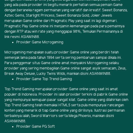
yang ada pada provider ini begitu menarik perhatian semua pemain Game
dengan beraneka ragam permainan yang variatif dan kreatif. Sweet Bonanza,
Aztec Gems, Starlight Princess, Sweet Bonanza Gold, Joker Jewels
merupakan Game online dari Pragmatic Play yang saat ini lagi digemari.
Pragmatic Play Game online ini menjamin kemenangan pada para pemainnya
dengan RTP atau win rate yang menggapai 98%, Temukan Permainannya di
link resmi ASIAWIN88.
Provider Game Microgaming
Microgaming merupakan suatu provider Game online yang berdiri telah
semenjak lama pada tahun 1994 serta sering pembaruan sampai dikala ini.
Para penggemar situs Game online amat menyakini Microgaming selaku
provider yang sering membagikan Game online sangat asyik semacam, Zeus,
Break Away Deluxe, Lucky Twins Wilds, mainkan disini ASIANWIN88.
Provider Game Top Trend Gaming
Top Trend Gaming merupakan provider Game online yang saat ini amat
populer di Indonesia. Provider ini ialah provider terkini di pabrik Game online
yang mempunyai kemajuan pasar sangat kilat. Game online yang dilahirkan oleh
Top Trend Gaming telah memakai HTML5 serta pula mempunyai rancangan
konten yang menarik di tiap Game online yang dirilisnya. Ilustrasi permainan
terbaiknya ialah, Sword Warriors serta Mega Phoenix, mainkan disini
ASIANWIN88.
Provider Game PG Soft