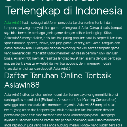
Terlengkap di Indonesia
Asianwin88
hadir sebagai platform penyedia taruhan online terkini dan
terpercaya yang menyediakan game terlengkap di Asia. Cukup di satu tempat
saja bisa bermain berbagai jenis game dengan pilihan terlengkap. Situs
Asianwin88 menyediakan jenis taruhan paling populer saat ini seperti taruhan
sportsbook,e-sports, idnlive, ada juga game Lottery, live Game, tangkas dan
game tembak ikan. Dilengkapi dengan teknologi terkini serta tampilan game
yang menarik dan interaktif untuk memberikan kesan bermain unik dan luar
biasa. Asianwin88 memiliki fasilitas lengkap lewat kerjasama dengan berbagai
macam bank swasta, e-wallet dan virtual account demi mempermudah
transaksi withdraw dan deposit Asianwin88.
Daftar Taruhan Online Terbaik
Asiawin88
Asianwin88 situs taruhan online resmi dan terpercaya yang memiliki lisensi
dan legalitas resmi dari (Philippine Amusement And Gaming Corporation)
sehingga keamanan data diri member terjamin. Asianwin88 menjadi situs
resmi yang aman dan terpercaya untuk melakukan taruhan online dengan
permainan yang fair akan memberikan anda kemenangan pasti. Dilengkapi
layanan customer service ramah dan profesional yang selalu siap membantu
anda kapanpun juga yang bisa anda hubungi melalui kontak yang sudah tersedia