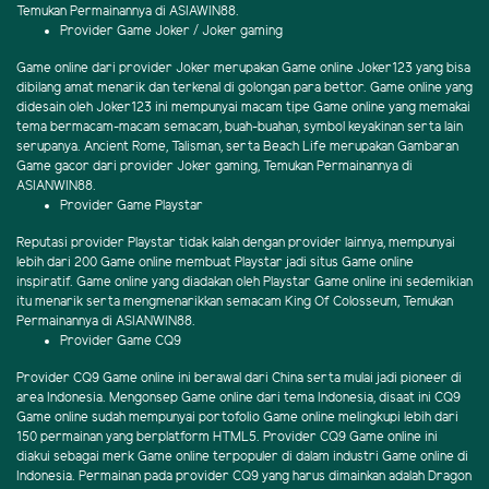
Temukan Permainannya di ASIAWIN88.
Provider Game Joker / Joker gaming
Game online dari provider Joker merupakan Game online Joker123 yang bisa
dibilang amat menarik dan terkenal di golongan para bettor. Game online yang
didesain oleh Joker123 ini mempunyai macam tipe Game online yang memakai
tema bermacam-macam semacam, buah-buahan, symbol keyakinan serta lain
serupanya. Ancient Rome, Talisman, serta Beach Life merupakan Gambaran
Game gacor dari provider Joker gaming, Temukan Permainannya di
ASIANWIN88.
Provider Game Playstar
Reputasi provider Playstar tidak kalah dengan provider lainnya, mempunyai
lebih dari 200 Game online membuat Playstar jadi situs Game online
inspiratif. Game online yang diadakan oleh Playstar Game online ini sedemikian
itu menarik serta mengmenarikkan semacam King Of Colosseum, Temukan
Permainannya di ASIANWIN88.
Provider Game CQ9
Provider CQ9 Game online ini berawal dari China serta mulai jadi pioneer di
area Indonesia. Mengonsep Game online dari tema Indonesia, disaat ini CQ9
Game online sudah mempunyai portofolio Game online melingkupi lebih dari
150 permainan yang berplatform HTML5. Provider CQ9 Game online ini
diakui sebagai merk Game online terpopuler di dalam industri Game online di
Indonesia. Permainan pada provider CQ9 yang harus dimainkan adalah Dragon