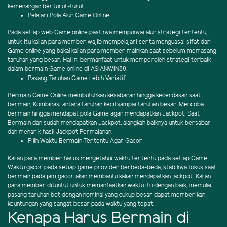
kemenangan berturut-turut.
Pelajari Pola Alur Game Online
Pada setiap web Game online pastinya mempunyai alur strategi tertentu,
untuk itu kalian para member wajib mempelajari serta menguasai sifat dari
Game online yang bakal kalian para member mainkan saat sebelum memasang
taruhan yang besar. Hal ini bermanfaat untuk memperoleh strategi terbaik
dalam bermain Game online di ASIANWIN88.
Pasang Taruhan Game Lebih Variatif
Bermain Game Online membutuhkan kesabaran hingga kecerdasan saat
bermain, Kombinasi antara taruhan kecil sampai taruhan besar. Mencoba
bermain hingga mendapat pola Game agar mendapatkan Jackpot. Saat
Bermain dan sudah mendapatkan Jackpot, alangkah baiknya untuk bersabar
dan menarik hasil Jackpot Permaianan.
Pilih Waktu Bermain Tertentu Agar Gacor
Kalian para member harus mengetahui waktu tertentu pada setiap Game.
Waktu gacor pada setiap game provider berbeda-beda, stabilnya fokus saat
bermain pada jam gacor akan membantu kalian mendapatkan jackpot. Kalian
para member dituntut untuk memanfaatkan waktu itu dengan baik, memulai
pasang taruhan bet dengan nominal yang cukup besar dapat memberikan
keuntungan yang sangat besar pada waktu yang tepat.
Kenapa Harus Bermain di