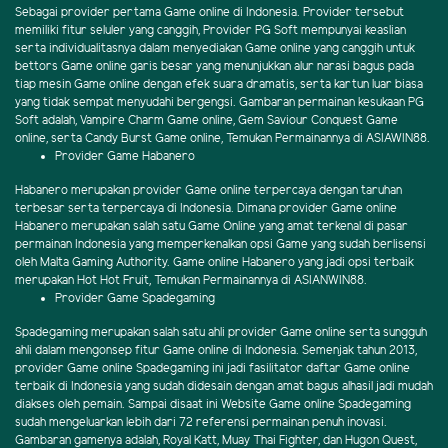
Sebagai provider pertama Game online di Indonesia. Provider tersebut
memiliki fitur seluler yang canggih, Provider PG Soft mempunyai keaslian
serta individualitasnya dalam menyediakan Game online yang canggih untuk
bettors Game online garis besar yang menunjukkan alur narasi bagus pada
tiap mesin Game online dengan efek suara dramatis, serta kartun luar biasa
yang tidak sempat menyudahi bergengsi. Gambaran permainan kesukaan PG
Soft adalah, Vampire Charm Game online, Gem Saviour Conquest Game
online, serta Candy Burst Game online, Temukan Permainannya di ASIAWIN88.
Provider Game Habanero
Habanero merupakan provider Game online terpercaya dengan taruhan
terbesar serta terpercaya di Indonesia. Dimana provider Game online
Habanero merupakan salah satu Game Online yang amat terkenal di pasar
permainan Indonesia yang memperkenalkan opsi Game yang sudah berlisensi
oleh Malta Gaming Authority. Game online Habanero yang jadi opsi terbaik
merupakan Hot Hot Fruit, Temukan Permainannya di ASIANWIN88.
Provider Game Spadegaming
Spadegaming merupakan salah satu ahli provider Game online serta sungguh
ahli dalam mengonsep fitur Game online di Indonesia. Semenjak tahun 2013,
provider Game online Spadegaming ini jadi fasilitator daftar Game online
terbaik di Indonesia yang sudah didesain dengan amat bagus alhasil jadi mudah
diakses oleh pemain. Sampai disaat ini Website Game online Spadegaming
sudah mengeluarkan lebih dari 72 referensi permainan penuh inovasi.
Gambaran gamenya adalah, Royal Katt, Muay Thai Fighter, dan Hugon Quest,