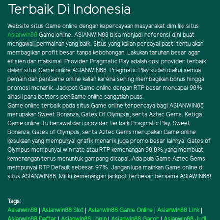
Terbaik Di Indonesia
Website situs Game online dengan kepercayaan masyarakat dimiliki situs
Asianwin88
Game online. ASIANWIN88 bisa menjadi referensi dini buat
mengawali permainan yang baik. Situs yang kalian percayai pasti tentu akan
membagikan profit besar tanpa kebohongan. Lakukan taruhan besar agar
efisien dan maksimal. Provider Pragmatic Play adalah opsi provider terbaik
dalam situs Game online ASIANWIN88. Pragmatic Play sudah diakui semua
pemain dan penGame online kalian karena sering membagikan bonus hingga
promosi menarik. Jackpot Game online dengan RTP besar mencapai 98%
alhasil para bettors penGame online sangatlah puas.
Game online terbaik pada situs Game online terpercaya bagi ASIANWIN88
merupakan Sweet Bonanza, Gates Of Olympus, serta Aztec Gems. Ketiga
Game online itu berawal dari provider terbaik Pragmatic Play. Sweet
Bonanza, Gates of Olympus, serta Aztec Gems merupakan Game online
kesukaan yang mempunyai grafik menarik juga promo besar lainnya. Gates of
Olympus mempunyai win rate atau RTP kemenangan 98.8% yang membuat
kemenangan terus menuntuk gampang dicapai. Ada pula Game Aztec Gems
mempunyai RTP Default sebesar 97%. Jangan lupa mainkan Game online di
situs ASIANWIN88. Miliki kemenangan jackpot terbesar bersama ASIAWIN88!
Tags:
Asianwin88
|
Asianwin88 Slot
|
Asianwin88 Game Online
|
Asianwin88 Link
|
Asianwin88 Daftar
|
Asianwin88 Login
|
Asianwin88 Gacor
|
Asianwin88 Judi