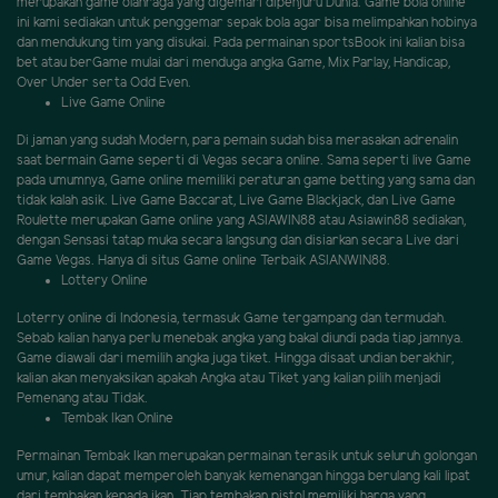
merupakan game olahraga yang digemari dipenjuru Dunia. Game bola online
ini kami sediakan untuk penggemar sepak bola agar bisa melimpahkan hobinya
dan mendukung tim yang disukai. Pada permainan sportsBook ini kalian bisa
bet atau berGame mulai dari menduga angka Game, Mix Parlay, Handicap,
Over Under serta Odd Even.
Live Game Online
Di jaman yang sudah Modern, para pemain sudah bisa merasakan adrenalin
saat bermain Game seperti di Vegas secara online. Sama seperti live Game
pada umumnya, Game online memiliki peraturan game betting yang sama dan
tidak kalah asik. Live Game Baccarat, Live Game Blackjack, dan Live Game
Roulette merupakan Game online yang ASIAWIN88 atau Asiawin88 sediakan,
dengan Sensasi tatap muka secara langsung dan disiarkan secara Live dari
Game Vegas. Hanya di situs Game online Terbaik ASIANWIN88.
Lottery Online
Loterry online di Indonesia, termasuk Game tergampang dan termudah.
Sebab kalian hanya perlu menebak angka yang bakal diundi pada tiap jamnya.
Game diawali dari memilih angka juga tiket. Hingga disaat undian berakhir,
kalian akan menyaksikan apakah Angka atau Tiket yang kalian pilih menjadi
Pemenang atau Tidak.
Tembak Ikan Online
Permainan Tembak Ikan merupakan permainan terasik untuk seluruh golongan
umur, kalian dapat memperoleh banyak kemenangan hingga berulang kali lipat
dari tembakan kepada ikan. Tiap tembakan pistol memiliki harga yang