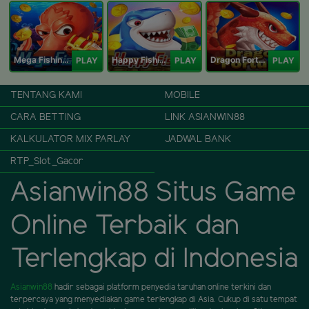
Mega Fishing Jili
Happy Fishing Jili
Dragon Fortune Jili
PLAY
PLAY
PLAY
TENTANG KAMI
MOBILE
CARA BETTING
LINK ASIANWIN88
KALKULATOR MIX PARLAY
JADWAL BANK
RTP_Slot_Gacor
Asianwin88 Situs Game
Online Terbaik dan
Terlengkap di Indonesia
Asianwin88
hadir sebagai platform penyedia taruhan online terkini dan
terpercaya yang menyediakan game terlengkap di Asia. Cukup di satu tempat