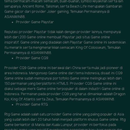
tema bermacam-macam semacam, buah-buahan, symbol keyakinan serta lain
serupanya. Ancient Rome, Talisman, serta Beach Life merupakan Gambaran
Game gacor dari provider Joker gaming, Temukan Permainannya di
ASIANWIN88.
Provider Game Playstar
Reputasi provider Playstar tidak kalah dengan provider lainnya, mempunyai
lebih dari 200 Game online membuat Playstar jadi situs Game online
inspiratif. Game online yang diadakan oleh Playstar Game online ini sedemikian
itu menarik serta mengmenarikkan semacam King Of Colosseum, Temukan
Permainannya di ASIANWIN88.
Provider Game CQ9
Provider CQ9 Game online ini berawal dari China serta mulai jadi pioneer di
area Indonesia. Mengonsep Game online dari tema Indonesia, disaat ini CQ9
Game online sudah mempunyai portofolio Game online melingkupi lebih dari
150 permainan yang berplatform HTML5. Provider CQ9 Game online ini
diakui sebagai merk Game online terpopuler di dalam industri Game online di
Indonesia. Permainan pada provider CQ9 yang harus dimainkan adalah Dragon
Koi, King Of Atlantis serta Zeus, Temukan Permainannya di ASIANWIN8.
Provider Game RTG
Rtg Game adalah salah satu provider Game online yang paling populer di Asia
yang sudah lebih dari 20 tahun telah menjadi platform khusus Game online. Rtg
Game berkantor di Manila dan Kuala Lumpur, provider ini berfokus pada