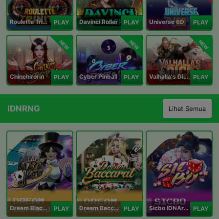
Roulette Trinity
Davinci Roller
Universe 6D
PLAY
PLAY
PLAY
NEW
NEW
NEW
Chinchirorin
Cyber Pinball
Valhalla's Dice
PLAY
PLAY
PLAY
IDNRNG
Lihat Semua
Dream Blackjack
Dream Baccarat
Sicbo IDNArcade
PLAY
PLAY
PLAY