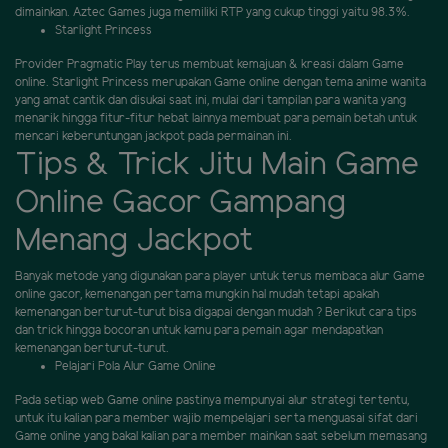
dimainkan. Aztec Games juga memiliki RTP yang cukup tinggi yaitu 98.3%.
Starlight Princess
Provider Pragmatic Play terus membuat kemajuan & kreasi dalam Game
online. Starlight Princess merupakan Game online dengan tema anime wanita
yang amat cantik dan disukai saat ini, mulai dari tampilan para wanita yang
menarik hingga fitur-fitur hebat lainnya membuat para pemain betah untuk
mencari keberuntungan jackpot pada permainan ini.
Tips & Trick Jitu Main Game
Online Gacor Gampang
Menang Jackpot
Banyak metode yang digunakan para player untuk terus membaca alur Game
online gacor, kemenangan pertama mungkin hal mudah tetapi apakah
kemenangan berturut-turut bisa digapai dengan mudah ? Berikut cara tips
dan trick hingga bocoran untuk kamu para pemain agar mendapatkan
kemenangan berturut-turut.
Pelajari Pola Alur Game Online
Pada setiap web Game online pastinya mempunyai alur strategi tertentu,
untuk itu kalian para member wajib mempelajari serta menguasai sifat dari
Game online yang bakal kalian para member mainkan saat sebelum memasang