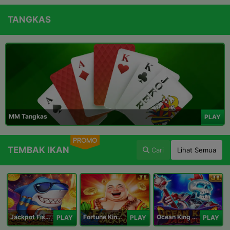
TANGKAS
MM Tangkas
PLAY
PROMO
TEMBAK IKAN
Cari
Lihat Semua
Jackpot Fishing Jili
Fortune King Jackpot
Ocean King Jackpot
PLAY
PLAY
PLAY