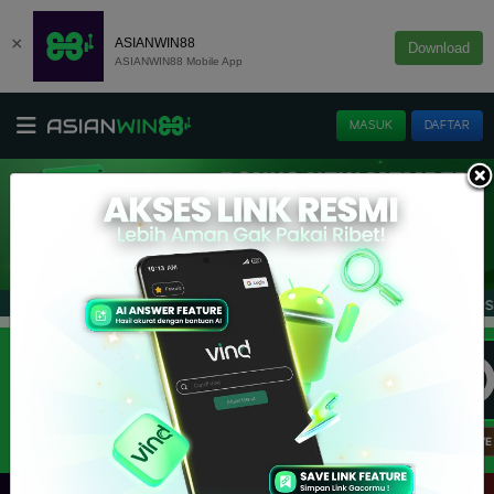
×
ASIANWIN88
Download
ASIANWIN88 Mobile App
MASUK
DAFTAR
rlengkap & Terpercaya di Indonesia! ✅ Segera dapatkan 
Info :
SLOT
E-LOTTERY
SPORTBOOK
TOGEL
IDNLIVE