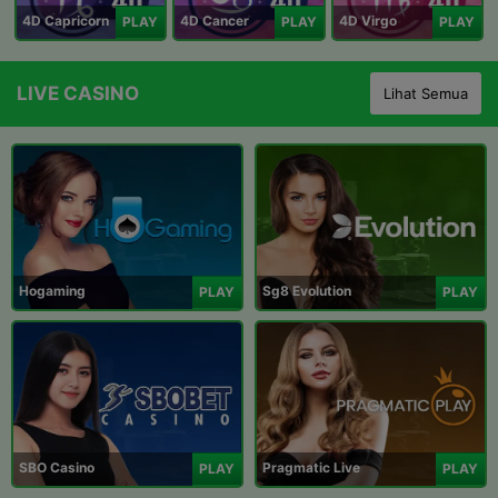
4D Capricorn
4D Cancer
4D Virgo
PLAY
PLAY
PLAY
LIVE CASINO
Lihat Semua
Hogaming
Sg8 Evolution
PLAY
PLAY
SBO Casino
Pragmatic Live
PLAY
PLAY