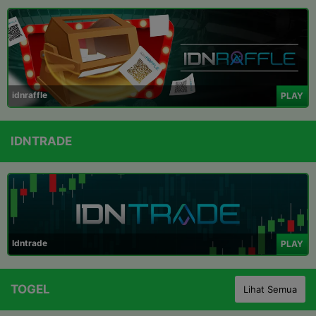
idnraffle
PLAY
IDNTRADE
Idntrade
PLAY
TOGEL
Lihat Semua