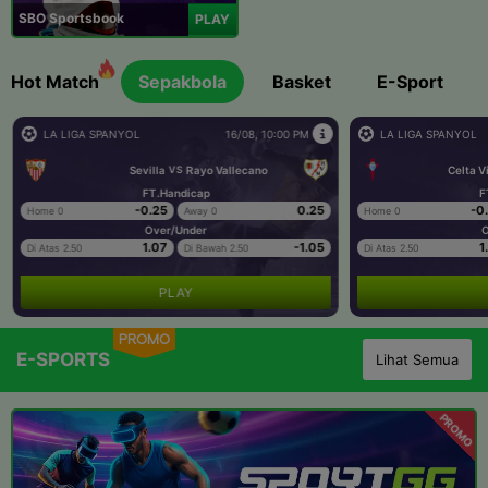
SBO Sportsbook
PLAY
Hot Match
Sepakbola
Basket
E-Sport
LA LIGA SPANYOL
16/08, 10:00 PM
LA LIGA SPANYOL
Sevilla
VS
Rayo Vallecano
Celta V
FT.Handicap
F
-0.25
0.25
-0
Home 0
Away 0
Home 0
Over/Under
O
1.07
-1.05
1
Di Atas 2.50
Di Bawah 2.50
Di Atas 2.50
PLAY
PROMO
E-SPORTS
Lihat Semua
PROMO