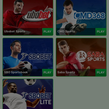
Ubobet Sports
CMD Sports
PLAY
PLAY
SBO Sportsbook
Saba Sports
PLAY
PLAY